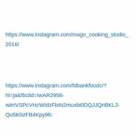
https://www.instagram.com/mago_cooking_studio_
2016/
https://www.instagram.com/fdbankfoodc/?
hl=ja&fbclid=IwAR2956-
wimVSPcVHcWIdzFbiN2muxbi0DQJJQnBKL2-
Qu5k0izFB4Kpy9fc