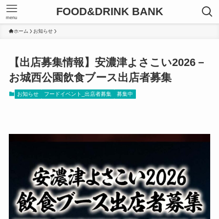
FOOD&DRINK BANK
menu
ホーム
お知らせ
【出店募集情報】安濃津よさこい2026－
お城西公園飲食ブース出店者募集
お知らせ
フードイベント_出店者募集
募集中