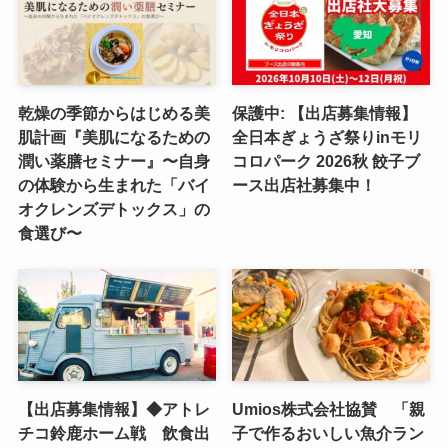
乾燥の季節からはじめる美
保護中: 【出店募集情報】
肌計画『美肌になるための
全日本ぎょうざ祭りinモリ
潤い薬膳セミナー』〜自身
コロパーク 2026秋 餃子ブ
の体験から生まれた「バイ
ース出店社募集中！
オクレンズデトックス」の
食選び〜
【出店募集情報】◆アトレ
Umios株式会社協賛 「親
チコ鈴鹿ホーム戦 飲食出
子で作るおいしい魚介ラン