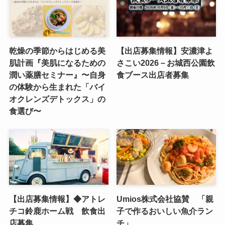
乾燥の季節からはじめる美
【出店募集情報】安濃津よ
肌計画『美肌になるための
さこい2026－お城西公園飲
潤い薬膳セミナー』〜自身
食ブース出店者募集
の体験から生まれた「バイ
オクレンズデトックス」の
食選び〜
【出店募集情報】◆アトレ
Umios株式会社協賛 「親
チコ鈴鹿ホーム戦 飲食出
子で作るおいしい魚介ラン
店募集
チ」